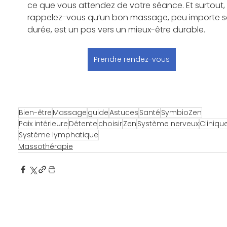
ce que vous attendez de votre séance. Et surtout, 
rappelez-vous qu’un bon massage, peu importe s
durée, est un pas vers un mieux-être durable. 
Prendre rendez-vous
Réservez votre massage personnalisé
Bien-être
Massage
guide
Astuces
Santé
SymbioZen
Paix intérieure
Détente
choisir
Zen
Système nerveux
Cliniqu
Système lymphatique
Massothérapie