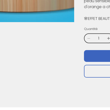
peau sensibl
d'orange a c
🌸EFFET BEAUT
Quantité
Politique | Confidentialité | Retour et remboursement