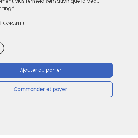
ement plus fermela sensation que la peau
hangé.
É GARANTI!
Ajouter au panier
Commander et payer
Conception Web par
Studio Citréa