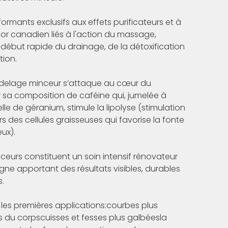
formants exclusifs aux effets purificateurs et à
Moor canadien liés à l'action du massage,
 début rapide du drainage, de la détoxification
tion.
elage minceur s’attaque au cœur du
 sa composition de caféine qui, jumelée à
ielle de géranium, stimule la lipolyse (stimulation
s des cellules graisseuses qui favorise la fonte
eux).
nceurs constituent un soin intensif rénovateur
igne apportant des résultats visibles, durables
s.
 les premières applications:courbes plus
 du corpscuisses et fesses plus galbéesla