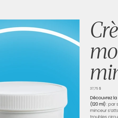
Cr
mo
mi
Prix
37,75 $
Découvrez la
(120 ml)
: par
minceur s’atta
troubles circu