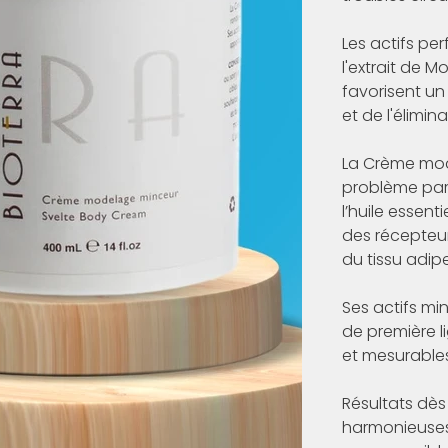
Les actifs per
l'extrait de 
favorisent un
et de l'élimina
La Crème mod
problème par
l’huile essent
des récepteur
du tissu adip
Ses actifs mi
de première l
et mesurable
Résultats dès
harmonieuses