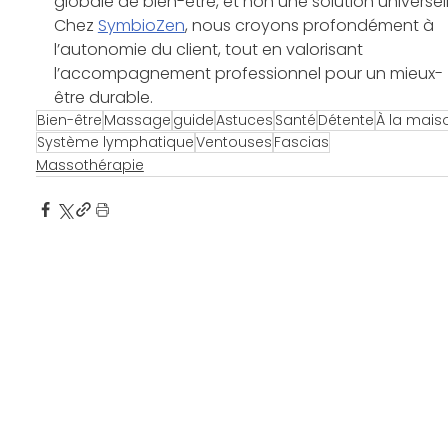
globale de bien-être, et non une solution universell
Chez 
SymbioZen
, nous croyons profondément à 
l’autonomie du client, tout en valorisant 
l’accompagnement professionnel pour un mieux-
être durable.
Bien-être
Massage
guide
Astuces
Santé
Détente
À la mais
Système lymphatique
Ventouses
Fascias
Massothérapie