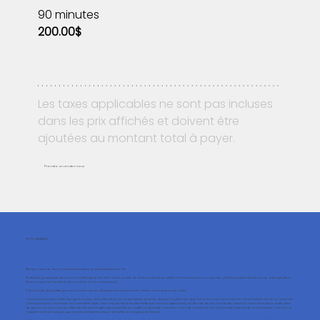
90 minutes
200.00$
Les taxes applicables ne sont pas incluses 
dans les prix affichés et doivent être 
ajoutées au montant total à payer.
Prendre un rendez-vous
PETIT MESSAGE
Stress, maux de dos, mauvaise posture, je suis passée par là.
Étudiante, je passais des heures la tête penchée et le dos courbé. Je vivais du stress quotidiennement et pour en rajouter, j’étais également serveuse à temps plein.
Mon corps me faisait souffrir, mais je ne l’écoutais pas.
Il aura fallu que j’atteigne un certain niveau d’épuisement pour enfin mettre ma santé en priorité.
J’ai toujours voulu aider les gens, mais concrètement, on ne peut pas amener quelqu’un plus loin que l’on est rendu nous-mêmes. Il me fallait « heal » en premier.
C’est alors que j’ai essayé la massothérapie, et en voyant tous les bienfaits que cela m’apportait, j’ai décidé de me réorienter dans ce domaine pour aider plus
de gens comme moi qui attendent trop longtemps avant de se mettre en priorité. Dans les cours de masso, je me suis tout de suite sentie à ma place. J’ai même
rapidement remarqué que j’avais un talent naturel à mettre le doigt sur le bobo!