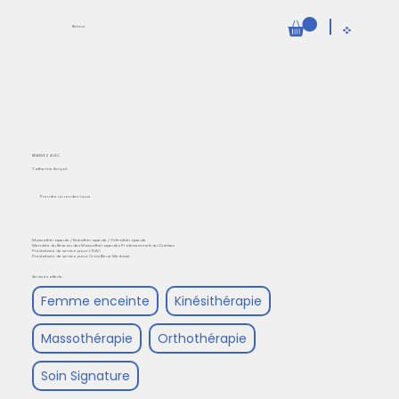
Retour
RÉSERVEZ AVEC
Catherine Amyot
Prendre un rendez-vous
Massothérapeute / Kinésithérapeute / Orthothérapeute
Membre du Réseau des Massothérapeutes Professionnels du Québec
Prestataire de service pour L'IVAC
Prestataire de service pour Croix Bleue Medavie
Services offerts :
Femme enceinte
Kinésithérapie
Massothérapie
Orthothérapie
Soin Signature